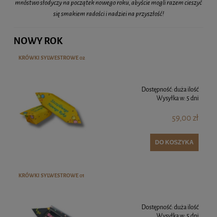
mnóstwo słodyczy na początek nowego roku, abyście mogli razem cieszyć
się smakiem radości i nadziei na przyszłość!
NOWY ROK
KRÓWKI SYLWESTROWE 02
Dostępność:
duża ilość
Wysyłka w:
5 dni
59,00 zł
DO KOSZYKA
KRÓWKI SYLWESTROWE 01
Dostępność:
duża ilość
Wysyłka w:
5 dni