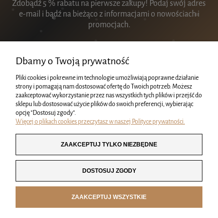
Zdobądź 5 % rabatu na pierwsze zakupy! Podaj swój adres
e-mail i bądź na bieżąco z informacjami o nowościach i
promocjach.
Dbamy o Twoją prywatność
Pliki cookies i pokrewne im technologie umożliwiają poprawne działanie
ZAPISZ SIĘ
strony i pomagają nam dostosować ofertę do Twoich potrzeb. Możesz
zaakceptować wykorzystanie przez nas wszystkich tych plików i przejść do
sklepu lub dostosować użycie plików do swoich preferencji, wybierając
opcję "Dostosuj zgody".
Więcej o plikach cookies przeczytasz w naszej Polityce prywatności.
KRÓWKI
ZAAKCEPTUJ TYLKO NIEZBĘDNE
MOJE KONTO
DOSTOSUJ ZGODY
INFORMACJE
ZAAKCEPTUJ WSZYSTKIE