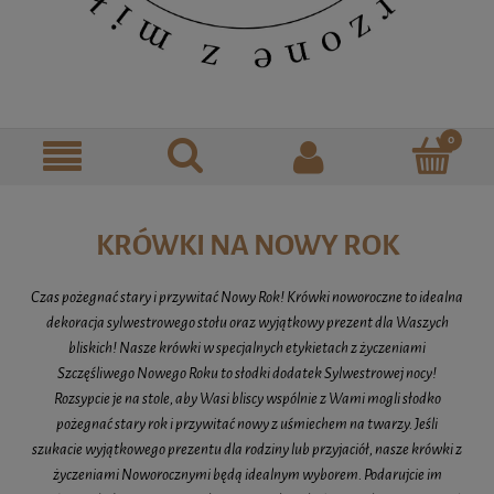
KRÓWKI NA NOWY ROK
Czas pożegnać stary i przywitać Nowy Rok! Krówki noworoczne to idealna
dekoracja sylwestrowego stołu oraz wyjątkowy prezent dla Waszych
bliskich! Nasze krówki w specjalnych etykietach z życzeniami
Szczęśliwego Nowego Roku to słodki dodatek Sylwestrowej nocy!
Rozsypcie je na stole, aby Wasi bliscy wspólnie z Wami mogli słodko
pożegnać stary rok i przywitać nowy z uśmiechem na twarzy. Jeśli
szukacie wyjątkowego prezentu dla rodziny lub przyjaciół, nasze krówki z
życzeniami Noworocznymi będą idealnym wyborem. Podarujcie im