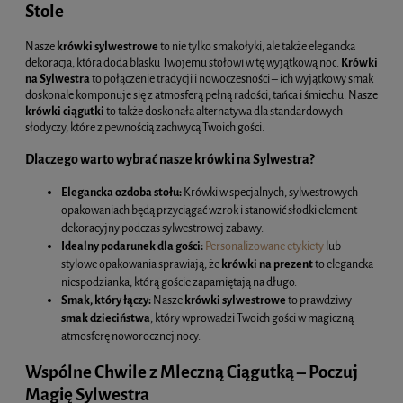
Stole
Nasze
krówki sylwestrowe
to nie tylko smakołyki, ale także elegancka
dekoracja, która doda blasku Twojemu stołowi w tę wyjątkową noc.
Krówki
na Sylwestra
to połączenie tradycji i nowoczesności – ich wyjątkowy smak
doskonale komponuje się z atmosferą pełną radości, tańca i śmiechu. Nasze
krówki ciągutki
to także doskonała alternatywa dla standardowych
słodyczy, które z pewnością zachwycą Twoich gości.
Dlaczego warto wybrać nasze krówki na Sylwestra?
Elegancka ozdoba stołu:
Krówki w specjalnych, sylwestrowych
opakowaniach będą przyciągać wzrok i stanowić słodki element
dekoracyjny podczas sylwestrowej zabawy.
Idealny podarunek dla gości:
Personalizowane etykiety
lub
stylowe opakowania sprawiają, że
krówki na prezent
to elegancka
niespodzianka, którą goście zapamiętają na długo.
Smak, który łączy:
Nasze
krówki sylwestrowe
to prawdziwy
smak dzieciństwa
, który wprowadzi Twoich gości w magiczną
atmosferę noworocznej nocy.
Wspólne Chwile z Mleczną Ciągutką – Poczuj
Magię Sylwestra