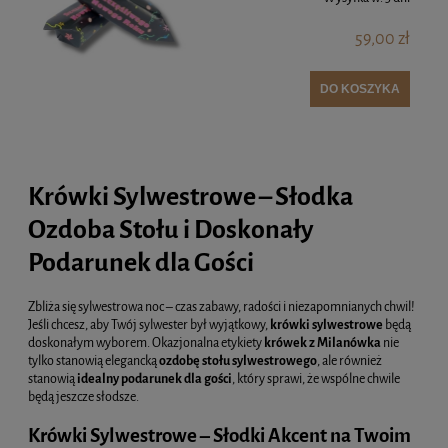
59,00 zł
DO KOSZYKA
Krówki Sylwestrowe – Słodka
Ozdoba Stołu i Doskonały
Podarunek dla Gości
Zbliża się sylwestrowa noc – czas zabawy, radości i niezapomnianych chwil!
Jeśli chcesz, aby Twój sylwester był wyjątkowy,
krówki sylwestrowe
będą
doskonałym wyborem. Okazjonalna etykiety
krówek z Milanówka
nie
tylko stanowią elegancką
ozdobę stołu sylwestrowego
, ale również
stanowią
idealny podarunek dla gości
, który sprawi, że wspólne chwile
będą jeszcze słodsze.
Krówki Sylwestrowe – Słodki Akcent na Twoim