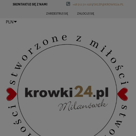
SKONTAKTUJ SIĘ Z NAMI
+48 512 511 628
/
SKLEP@KROWKI24.PL
ZAREJESTRUJ SIĘ
ZALOGUJ SIĘ