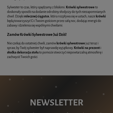
Sylwester to czas, który spędzamy z bliskimi.
Krówki sylwestrowe
to
doskonały sposób na dodanie odrobiny słodyczy do tych niezapomnianych
chwil. Dzięki
mlecznej ciągutce
, która rozpływa się w ustach, nasze
krówki
będą towarzyszyć Ci i Twoim gościom przez całą noc, dodając energii do
zabawy i dzielenia się wspólnymi chwilami.
Zamów Krówki Sylwestrowe Już Dziś!
Nie czekaj do ostatniej chwili, zamów
krówki sylwestrowe
już teraz i
spraw, by Twój sylwester był naprawdę wyjątkowy.
Krówki na prezent
i
słodka dekoracja stołu
to pomoże stworzyć niepowtarzalną atmosferę i
zachwycić Twoich gości.
NEWSLETTER