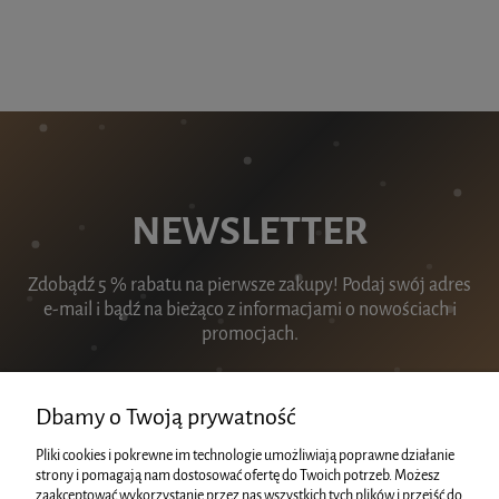
NEWSLETTER
Zdobądź 5 % rabatu na pierwsze zakupy! Podaj swój adres
e-mail i bądź na bieżąco z informacjami o nowościach i
promocjach.
Dbamy o Twoją prywatność
Pliki cookies i pokrewne im technologie umożliwiają poprawne działanie
ZAPISZ SIĘ
strony i pomagają nam dostosować ofertę do Twoich potrzeb. Możesz
zaakceptować wykorzystanie przez nas wszystkich tych plików i przejść do