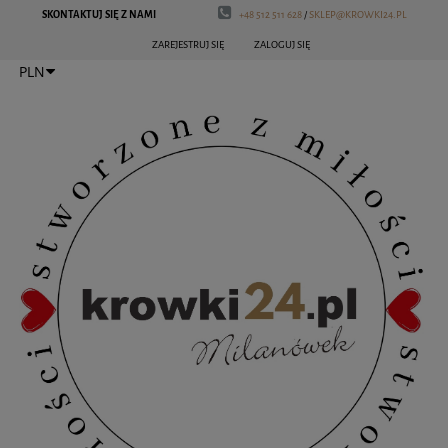
SKONTAKTUJ SIĘ Z NAMI
+48 512 511 628
/
SKLEP@KROWKI24.PL
ZAREJESTRUJ SIĘ
ZALOGUJ SIĘ