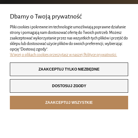
Dbamy o Twoją prywatność
Pliki cookies i pokrewne im technologie umożliwiają poprawne działanie
ZAPISZ SIĘ
strony i pomagają nam dostosować ofertę do Twoich potrzeb. Możesz
zaakceptować wykorzystanie przez nas wszystkich tych plików i przejść do
sklepu lub dostosować użycie plików do swoich preferencji, wybierając
opcję "Dostosuj zgody".
Więcej o plikach cookies przeczytasz w naszej Polityce prywatności.
KRÓWKI
ZAAKCEPTUJ TYLKO NIEZBĘDNE
MOJE KONTO
DOSTOSUJ ZGODY
INFORMACJE
ZAAKCEPTUJ WSZYSTKIE
POKAŻ PEŁNĄ WERSJĘ STRONY
SKLEP INTERNETOWY SHOPER.PL