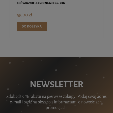
KRÓWKA WIELKANOCNA MIX 03 - 1 KG
59,00 zł
DO KOSZYKA
NEWSLETTER
Zdobądź 5 % rabatu na pierwsze zakupy! Podaj swój adres
e-mail i bądź na bieżąco z informacjami o nowościach i
promocjach.