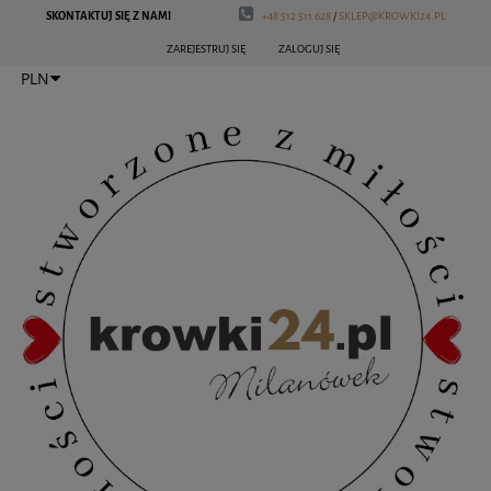
SKONTAKTUJ SIĘ Z NAMI
+48 512 511 628
/
SKLEP@KROWKI24.PL
ZAREJESTRUJ SIĘ
ZALOGUJ SIĘ