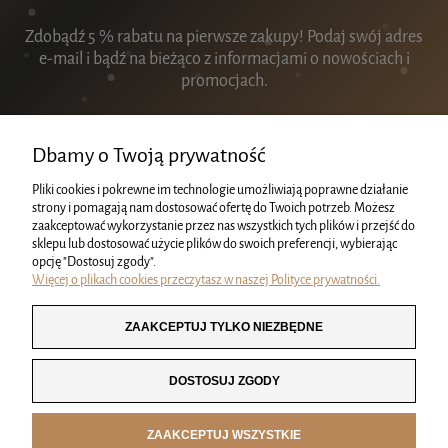
Zdobądź 5 % rabatu na pierwsze zakupy! Podaj swój adres
e-mail i bądź na bieżąco z informacjami o nowościach i
promocjach.
Dbamy o Twoją prywatność
Pliki cookies i pokrewne im technologie umożliwiają poprawne działanie
ZAPISZ SIĘ
strony i pomagają nam dostosować ofertę do Twoich potrzeb. Możesz
zaakceptować wykorzystanie przez nas wszystkich tych plików i przejść do
sklepu lub dostosować użycie plików do swoich preferencji, wybierając
opcję "Dostosuj zgody".
Więcej o plikach cookies przeczytasz w naszej Polityce prywatności.
KRÓWKI
ZAAKCEPTUJ TYLKO NIEZBĘDNE
MOJE KONTO
DOSTOSUJ ZGODY
INFORMACJE
ZAAKCEPTUJ WSZYSTKIE