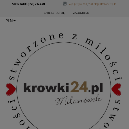
SKONTAKTUJ SIĘ Z NAMI
+48 512 511 628
/
SKLEP@KROWKI24.PL
ZAREJESTRUJ SIĘ
ZALOGUJ SIĘ