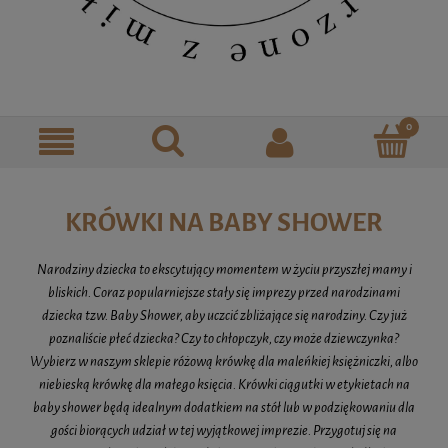
KRÓWKI NA BABY SHOWER
Narodziny dziecka to ekscytujący momentem w życiu przyszłej mamy i
bliskich. Coraz popularniejsze stały się imprezy przed narodzinami
dziecka tzw. Baby Shower, aby uczcić zbliżające się narodziny. Czy już
poznaliście płeć dziecka? Czy to chłopczyk, czy może dziewczynka?
Wybierz w naszym sklepie różową krówkę dla maleńkiej księżniczki, albo
niebieską krówkę dla małego księcia. Krówki ciągutki w etykietach na
baby shower będą idealnym dodatkiem na stół lub w podziękowaniu dla
gości biorących udział w tej wyjątkowej imprezie. Przygotuj się na