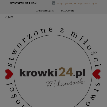
SKONTAKTUJ SIĘ Z NAMI
+48 512 511 628
/
SKLEP@KROWKI24.PL
ZAREJESTRUJ SIĘ
ZALOGUJ SIĘ