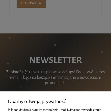
DO KOSZYKA
NEWSLETTER
Zdobądź 5 % rabatu na pierwsze zakupy! Podaj swój adres
e-mail i bądź na bieżąco z informacjami o nowościach i
promocjach.
Dbamy o Twoją prywatność
Pliki cookies i pokrewne im technologie umożliwiają poprawne działanie
ZAPISZ SIĘ