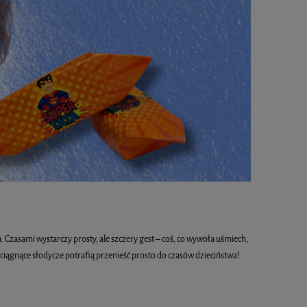
. Czasami wystarczy prosty, ale szczery gest – coś, co wywoła uśmiech,
ciągnące słodycze potrafią przenieść prosto do czasów dzieciństwa!