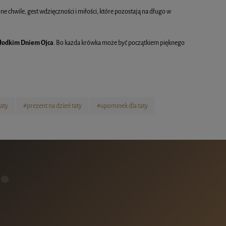
ne chwile, gest wdzięczności i miłości, które pozostają na długo w
 słodkim Dniem Ojca
. Bo każda krówka może być początkiem pięknego
taty
#prezent na dzień taty
#upominek dla taty