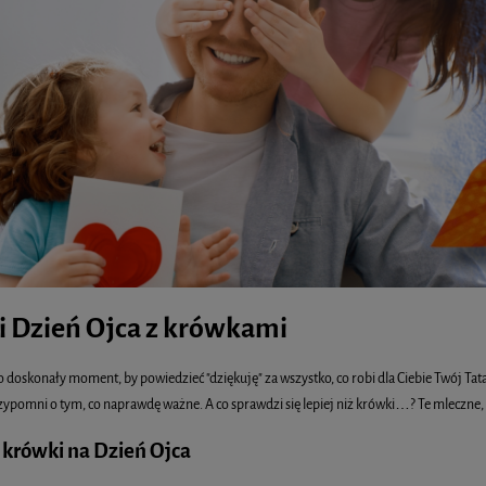
i Dzień Ojca z krówkami
o doskonały moment, by powiedzieć "dziękuję" za wszystko, co robi dla Ciebie Twój Tata
zypomni o tym, co naprawdę ważne. A co sprawdzi się lepiej niż krówki…? Te mleczne, 
krówki na Dzień Ojca