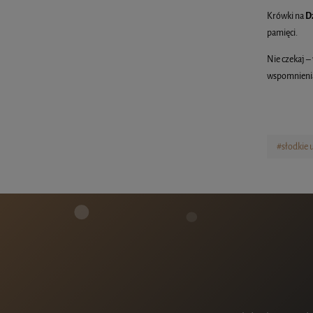
Krówki na
D
pamięci.
Nie czekaj –
wspomnieni
#słodkie 