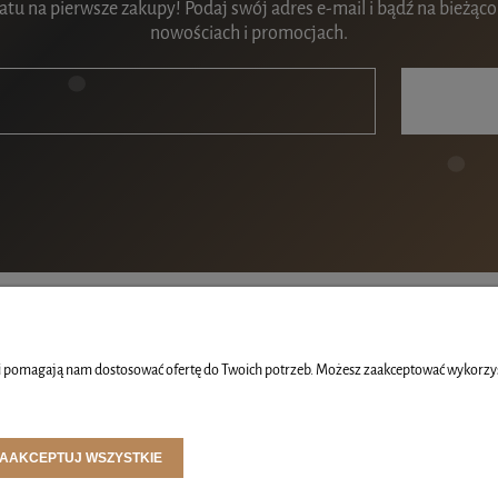
tu na pierwsze zakupy! Podaj swój adres e-mail i bądź na bieżąco
nowościach i promocjach.
MOJE KONTO
INFO
 i pomagają nam dostosować ofertę do Twoich potrzeb. Możesz zaakceptować wykorzysta
LOGOWANIE
O NA
FAQ
KONT
MOJE ZAMÓWIENIA
REGU
AAKCEPTUJ WSZYSTKIE
PRZECHOWALNIA
POLI
BLOG