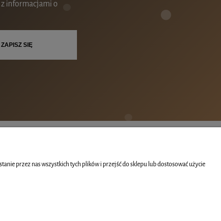
 z informacjami o
ZAPISZ SIĘ
RMACJE
nie przez nas wszystkich tych plików i przejść do sklepu lub dostosować użycie
S
AKT
LAMIN SKLEPU INTERNETOWEGO
TYKA PRYWATNOŚCI (RODO)