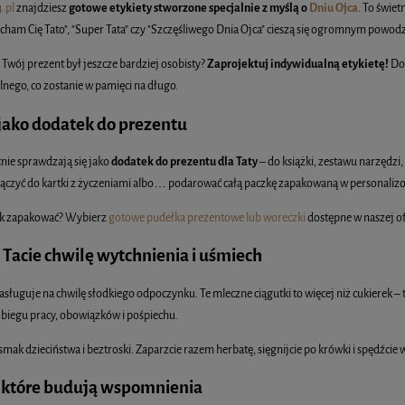
.pl
znajdziesz
gotowe etykiety stworzone specjalnie z myślą o
Dniu Ojca
. To świet
ham Cię Tato", "Super Tata" czy "Szczęśliwego Dnia Ojca" cieszą się ogromnym powod
 Twój prezent był jeszcze bardziej osobisty?
Zaprojektuj indywidualną etykietę!
Dod
nego, co zostanie w pamięci na długo.
jako dodatek do prezentu
nie sprawdzają się jako
dodatek do prezentu dla Taty
– do książki, zestawu narzędzi
łączyć do kartki z życzeniami albo… podarować całą paczkę zapakowaną w personali
jak zapakować? Wybierz
gotowe pudełka prezentowe lub woreczki
dostępne w naszej of
 Tacie chwilę wytchnienia i uśmiech
asługuje na chwilę słodkiego odpoczynku. Te mleczne ciągutki to więcej niż cukierek – 
biegu pracy, obowiązków i pośpiechu.
mak dzieciństwa i beztroski. Zaparzcie razem herbatę, sięgnijcie po krówki i spędźcie
 które budują wspomnienia