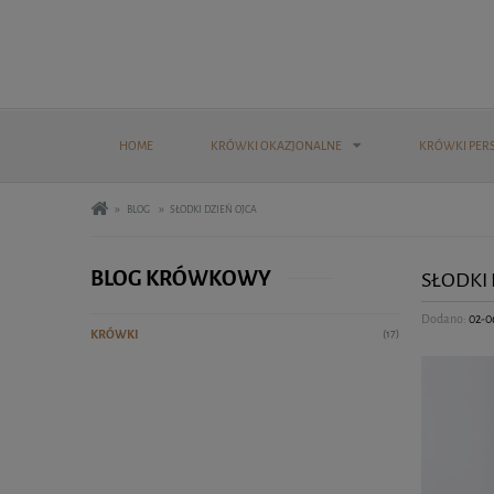
HOME
KRÓWKI OKAZJONALNE
KRÓWKI PER
»
»
BLOG
SŁODKI DZIEŃ OJCA
BLOG KRÓWKOWY
SŁODKI 
Dodano:
02-0
KRÓWKI
(17)