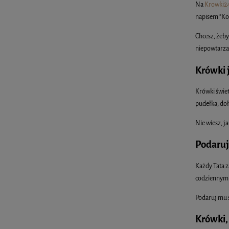
Na
Krowki24
napisem "Koc
Chcesz, żeby
niepowtarzal
Krówki 
Krówki świet
pudełka, do
Nie wiesz, 
Podaruj
Każdy Tata z
codziennym 
Podaruj mu s
Krówki,