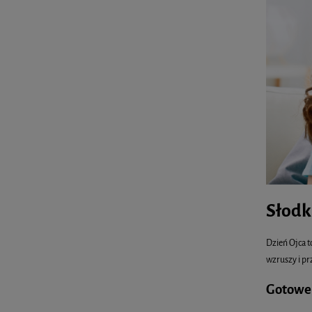
Słodk
Dzień Ojca t
wzruszy i pr
Gotowe 