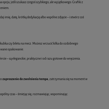
na opcja, jeśli szukasz czegoś szybkiego, ale wyjątkowego. Grafiki z
zeniem.
aj imię, datę, krótką dedykację albo wspólne zdjęcie – i stwórz coś
, kubka czy biletu na mecz. Możesz wrzucić kilka do ozdobnego
zowane opakowanie.
ercie – są eleganckie, praktyczne i od razu gotowe do wręczenia.
to
zaproszenie do zwolnienia tempa
, zatrzymania się na moment w
 wspólny czas – śmiejąc się, rozmawiając, wspominając.