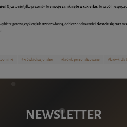
zień Ojca
to nie tylko prezent – to
emocje zamknięte w cukierku
. To wspólnie spędzo
 wybierz gotową etykietę lub stwórz własną, dobierz opakowanie i
cieszcie się razem
a.
upominki
#krówki okazjonalne
#krówki personalizowane
#krówki dla 
NEWSLETTER