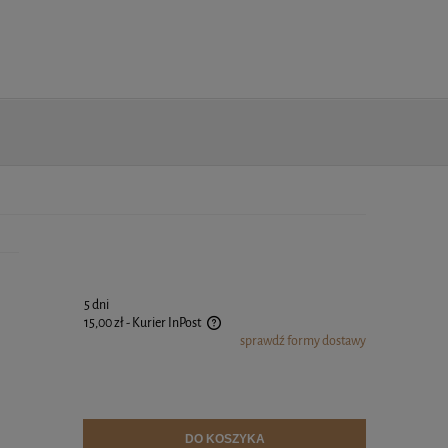
5 dni
15,00 zł
- Kurier InPost
sprawdź formy dostawy
zawiera ewentualnych kosztów płatności
DO KOSZYKA