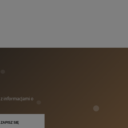
WENTUALNYCH
 z informacjami o
ZAPISZ SIĘ