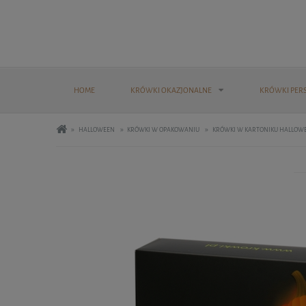
HOME
KRÓWKI OKAZJONALNE
KRÓWKI PER
»
»
»
HALLOWEEN
KRÓWKI W OPAKOWANIU
KRÓWKI W KARTONIKU HALLOWE